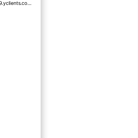
https://b11949.yclients.com/company/30939/select-services?referrer=https:%2F%2Flink.2gis.ru%2F&o=