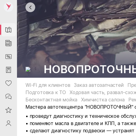
Map
News
DiscountCard
НОВОПРОТОЧНЫЙ
Purchases
Heart
Wi-Fi для клиентов
Заказ автозапчастей
Пре
Подготовка к ТО
Ходовая часть, развал-схо
Contacts
Бесконтактная мойка
Химчистка салона
Ре
Мастера автотехцентра "НОВОПРОТОЧНЫЙ" о
Reviews
• проведут диагностику и техническое обсл
• поменяют масла в двигателе и КПП, а такж
ProfileSaby
• сделают диагностику подвески — устранят 