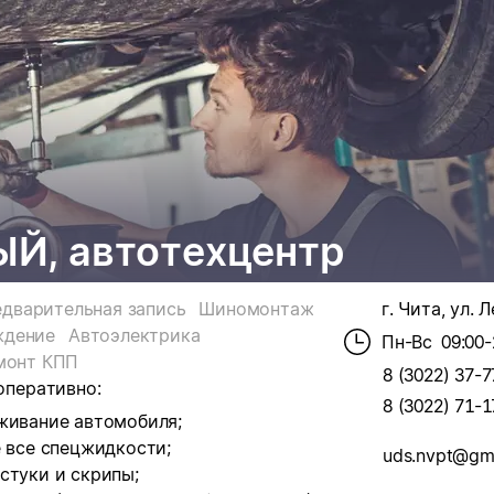
, автотехцентр
дварительная запись
Шиномонтаж
г. Чита, ул. 
ждение
Автоэлектрика
Пн-Вс
09:00-
монт КПП
8 (3022) 37-7
перативно:
8 (3022) 71-1
уживание автомобиля;
е все спецжидкости;
uds.nvpt@gm
стуки и скрипы;