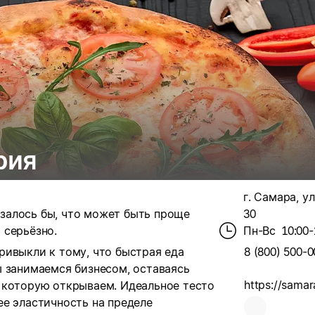
рия
г. Самара, ул
азалось бы, что может быть проще
30
 серьёзно.
Пн-Вс
10:00-
ривыкли к тому, что быстрая еда
8 (800) 500-0
ы занимаемся бизнесом, оставаясь
https://samar
, которую открываем.
Идеальное тесто
ее эластичность на пределе