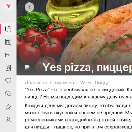
Map
News
DiscountCard
Yes pizza, пицце
Purchases
Heart
Доставка
Самовывоз
Wi-Fi
Пицца
"Yes Pizza"
- это необычная сеть пиццерий. К
Contacts
пиццы? Но мы подходим к нашему делу очень
Каждый день мы делаем пиццу, чтобы люди п
Reviews
может быть вкусной и совсем не вредной. М
ремесленниками в каждой конкретной точке
ProfileSaby
для пиццы – пышное, но при этом сохраняющ