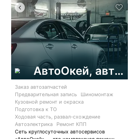
АвтоОкей, автоко
Заказ автозапчастей
Предварительная запись
Шиномонтаж
Кузовной ремонт и окраска
Подготовка к ТО
Ходовая часть, развал-схождение
Автоэлектрика
Ремонт КПП
Сеть круглосуточных автосервисов