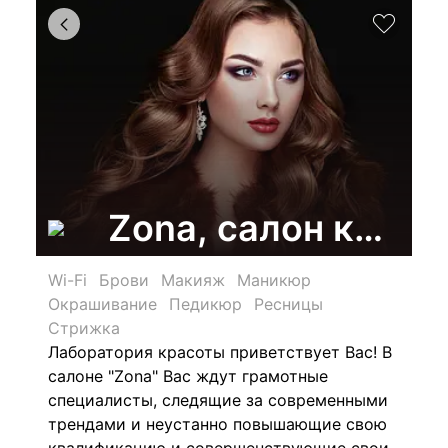
Zona, салон красо
Wi-Fi
Брови
Макияж
Маникюр
Окрашивание
Педикюр
Ресницы
Стрижка
Лаборатория красоты приветствует Вас! В
салоне "Zona" Вас ждут грамотные
специалисты, следящие за современными
трендами и неустанно повышающие свою