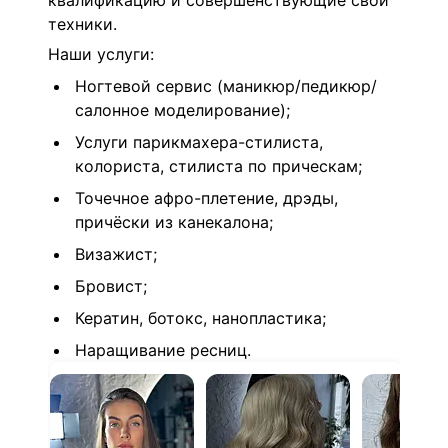
квалификацию и совершенствующие свои
техники.
Наши услуги:
Ногтевой сервис (маникюр/педикюр/
салонное моделирование);
Услуги парикмахера-стилиста,
колориста, с
тилиста по прическам;
Точечное афро-плетение,
дрэды,
п
ричёски из канекалона;
Визажист;
Бровист;
Кератин, ботокс, нанопластика;
Наращивание ресниц.