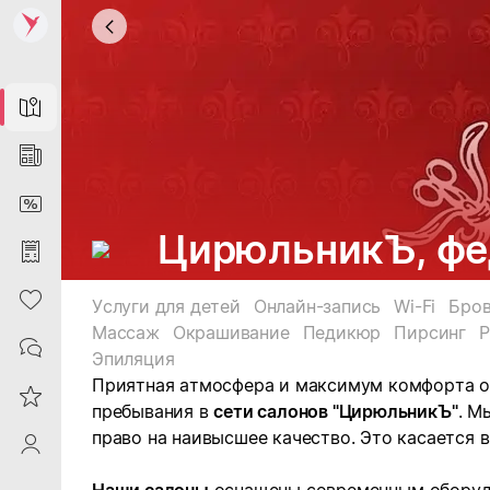
Map
News
DiscountCard
ЦирюльникЪ, фе
Purchases
Heart
Услуги для детей
Онлайн-запись
Wi-Fi
Бро
Массаж
Окрашивание
Педикюр
Пирсинг
Р
Contacts
Эпиляция
Приятная атмосфера и максимум комфорта о
Reviews
пребывания в
сети салонов "ЦирюльникЪ"
. М
право на наивысшее качество. Это касается 
ProfileSaby