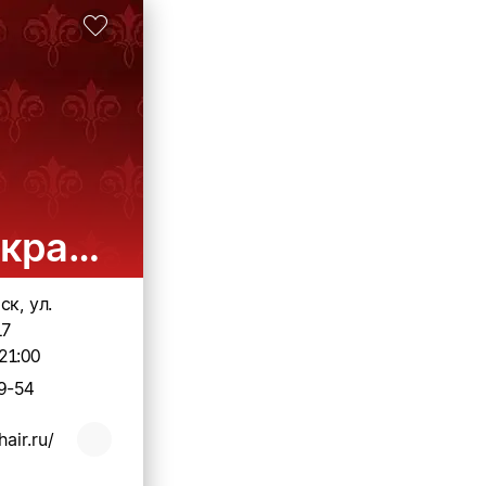
 красоты
ск, ул.
17
21:00
9-54
hair.ru/