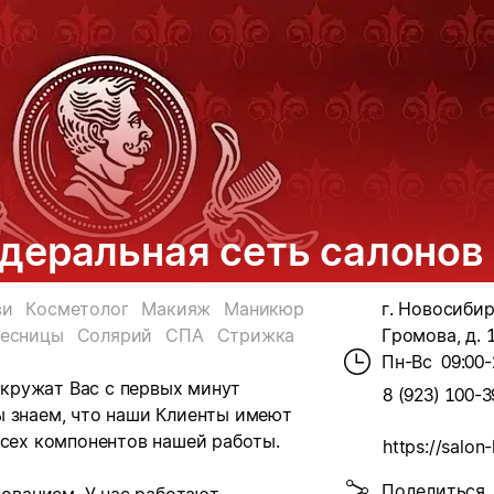
деральная сеть салонов
ви
Косметолог
Макияж
Маникюр
г. Новосибир
есницы
Солярий
СПА
Стрижка
Громова, д. 
Пн-Вс
09:00-
кружат Вас с первых минут
8 (923) 100-3
ы знаем, что наши Клиенты имеют
всех компонентов нашей работы.
https://salon-
Поделиться