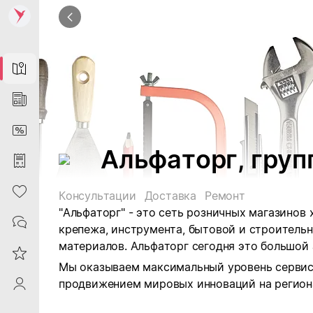
Map
News
DiscountCard
Альфаторг, груп
Purchases
Heart
Консультации
Доставка
Ремонт
"Альфаторг" - это сеть розничных магазинов 
Contacts
крепежа, инструмента, бытовой и строительн
материалов. Альфаторг сегодня это большой
Reviews
Мы оказываем максимальный уровень сервис
продвижением мировых инноваций на регион
ProfileSaby