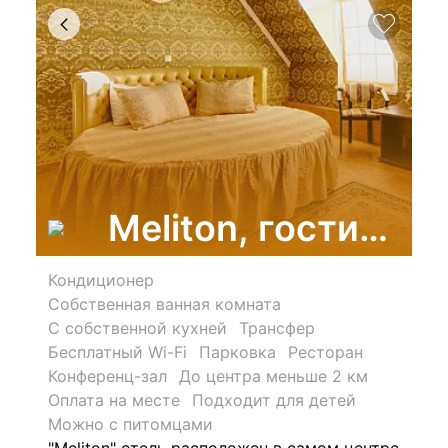
Meliton, гостиница
Кондиционер
Собственная ванная комната
С собственной кухней
Трансфер
Бесплатный Wi-Fi
Парковка
Ресторан
Конференц-зал
До центра меньше 2 км
Оплата на месте
Подходит для детей
Можно с питомцами