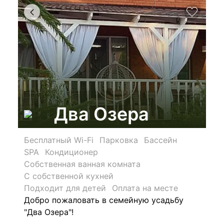
Два Озера
Бесплатный Wi-Fi
Парковка
Бассейн
SPA
Кондиционер
Собственная ванная комната
С собственной кухней
Подходит для детей
Оплата на месте
Добро пожаловать в семейную усадьбу
"Два Озера"!