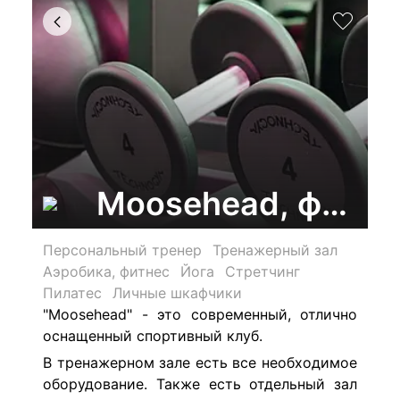
Moosehead, фитне
Персональный тренер
Тренажерный зал
Аэробика, фитнес
Йога
Стретчинг
Пилатес
Личные шкафчики
"Moosehead" - это современный, отлично
оснащенный спортивный клуб.
В тренажерном зале есть все необходимое
оборудование. Также есть отдельный зал