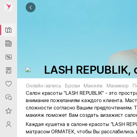
Map
News
DiscountCard
LASH REPUBLIK, 
Purchases
Heart
Онлайн-запись
Брови
Макияж
Маникюр
П
Салон красоты "
LASH REPUBLIK" - это простр
Contacts
внимание пожеланиям каждого клиента. Мас
сложности согласно Вашим предпочтениям. 
Reviews
макияж поможет Вам создать визажист салон
Каждая кушетка в салоне красоты "LASH REP
ProfileSaby
матрасом ORMATEK, чтобы Вы расслабились 