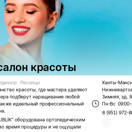
салон красоты
едикюр
Ресницы
Ханты-Мансий
анство красоты, где мастера уделяют
Нижневартов
тера подберут наращивание любой
Зимняя, зд. 8
Также идеальный профессиональный
Пн-Вс
09:00-
а.
8 (951) 972-8
UBLIK" оборудована ортопедическим
во время процедуры и не ощущали