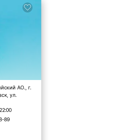
ский АО., г.
ск, ул.
22:00
8-89