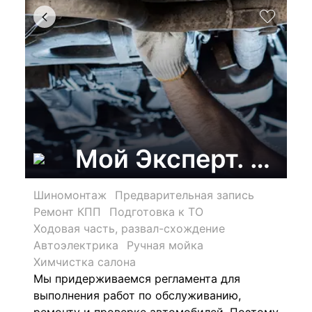
Мой Эксперт. Серв
Шиномонтаж
Предварительная запись
Ремонт КПП
Подготовка к ТО
Ходовая часть, развал-схождение
Автоэлектрика
Ручная мойка
Химчистка салона
Мы придерживаемся регламента для
выполнения работ по обслуживанию,