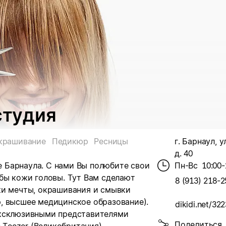
студия
крашивание
Педикюр
Ресницы
г. Барнаул, у
д. 40
ре Барнаула. С нами Вы полюбите свои
Пн-Вс
10:00-
бы кожи головы. Тут Вам сделают
8 (913) 218-2
ки мечты, окрашивания и смывки
, высшее медицинское образование).
dikidi.net/32
эксклюзивными представителями
Поделиться