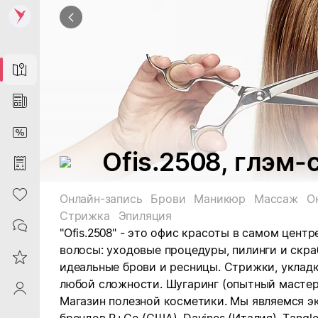
Map
News
DiscountCard
Ofis.2508, глэм-
Purchases
Heart
Онлайн-запись
Брови
Маникюр
Массаж
О
Стрижка
Эпиляция
Contacts
"Ofis.2508" - это офис красоты в самом цент
волосы: уходовые процедуры, пилинги и скра
Reviews
идеальные брови и ресницы. Стрижки, уклад
любой сложности. Шугаринг (опытный мастер
ProfileSaby
Магазин полезной косметики. Мы являемся 