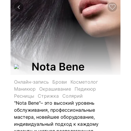
Nota Bene
Онлайн-запись
Брови
Косметолог
Маникюр
Окрашивание
Педикюр
Ресницы
Стрижка
Солярий
"Nota Bene"– это высокий уровень
обслуживания, профессиональные
мастера, новейшее оборудование,
индивидуальный подход к каждому