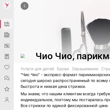
Map
News
DiscountCard
Чио Чио, парик
Purchases
Heart
Услуги для детей
Брови
Окрашивание
Стр
"Чио Чио" - экспресс-формат парикмахерских
Contacts
сегодня широко распространенный по всему
быстрота и низкая цена стрижки.
Reviews
Мы знаем, что нашим клиентам всегда требуе
индивидуальное, поэтому мы постаралась пр
ProfileSaby
Все стрижки по единой фиксированной цене.