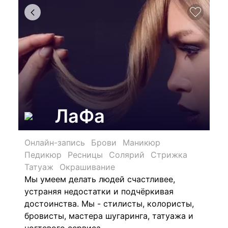
ЛаФа
Онлайн-запись
Брови
Маникюр
Педикюр
Ресницы
Солярий
Стрижка
Татуаж
Окрашивание
Мы умеем делать людей счастливее,
устраняя недостатки и подчёркивая
достоинства. Мы - стилисты, колористы,
бровисты, мастера шугаринга, татуажа и