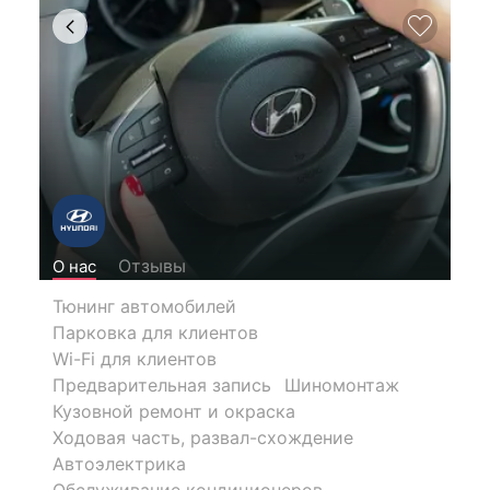
Отзывы
О нас
Тюнинг автомобилей
Парковка для клиентов
Wi-Fi для клиентов
Предварительная запись
Шиномонтаж
Кузовной ремонт и окраска
Ходовая часть, развал-схождение
Автоэлектрика