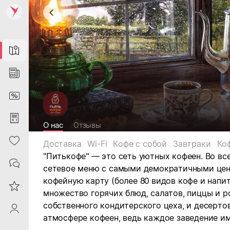
Map
News
DiscountCard
Purchases
О нас
Отзывы
Heart
Доставка
Wi-Fi
Кофе с собой
Завтраки
Ко
"Питькофе" — это сеть уютных кофеен. Во вс
Contacts
сетевое меню с самыми демократичными це
кофейную карту (более 80 видов кофе и напитк
Reviews
множество горячих блюд, салатов, пиццы и р
собственного кондитерского цеха, и десерто
ProfileSaby
атмосфере кофеен, ведь каждое заведение им