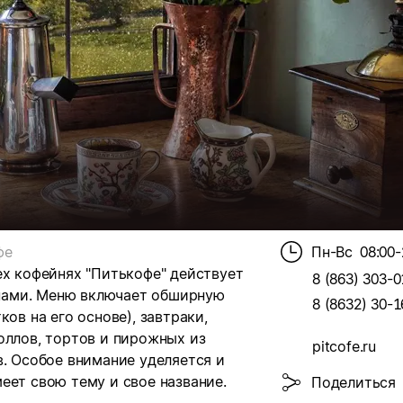
фе
Пн-Вс
08:00-
ех кофейнях "Питькофе" действует
8 (863) 303-0
нами. Меню включает обширную
8 (8632) 30-1
ов на его основе), завтраки,
оллов, тортов и пирожных из
pitcofe.ru
в. Особое внимание уделяется и
еет свою тему и свое название.
Поделиться