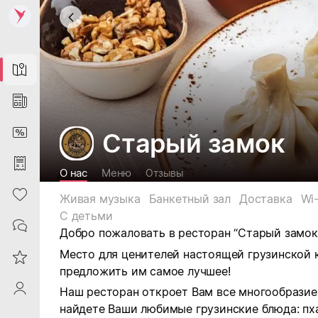
Map
News
DiscountCard
Старый замок
Purchases
О нас
Меню
Отзывы
Heart
Живая музыка
Банкетный зал
Доставка
Wi-
С детьми
Contacts
Добро пожаловать в ресторан “Старый замок
Место для ценителей настоящей грузинской к
Reviews
предложить им самое лучшее!
ProfileSaby
Наш ресторан откроет Вам все многообразие 
найдете Ваши любимые грузинские блюда: пха