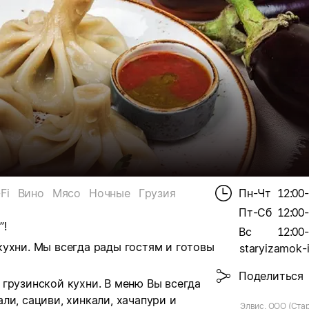
Fi
Вино
Мясо
Ночные
Грузия
Пн-Чт
12:00
Пт-Сб
12:00
”!
Вс
12:00
ухни. Мы всегда рады гостям и готовы
staryizamok-
Поделиться
грузинской кухни. В меню Вы всегда
ли, сациви, хинкали, хачапури и
Элвис, ООО (Ста