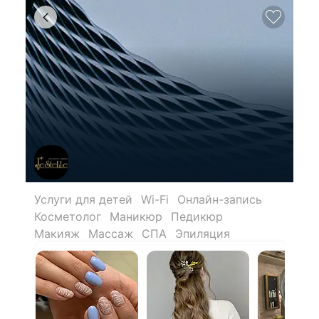
Услуги для детей
Wi-Fi
Онлайн-запись
Косметолог
Маникюр
Педикюр
Макияж
Массаж
СПА
Эпиляция