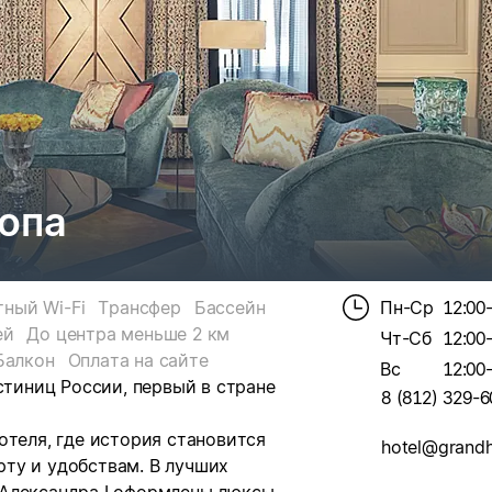
опа
тный Wi-Fi
Трансфер
Бассейн
Пн-Ср
12:00
ей
До центра меньше 2 км
Чт-Сб
12:00
Балкон
Оплата на сайте
Вс
12:00
стиниц России, первый в стране
8 (812) 329-6
отеля, где история становится
ту и удобствам. В лучших