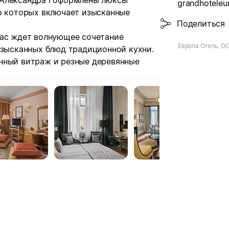
 Александра I оформлены люксы
grandhoteleu
во которых включает изысканные
Поделиться
Вас ждет волнующее сочетание
Европа Отель, О
изысканных блюд традиционной кухни.
нный витраж и резные деревянные