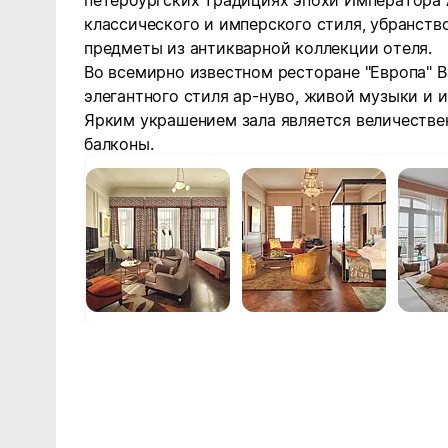
петербургских традициях эпохи Императора
классического и имперского стиля, убранст
предметы из антикварной коллекции отеля.
Во всемирно известном ресторане "Европа" 
элегантного стиля ар-нуво, живой музыки и 
Ярким украшением зала является величестве
балконы.