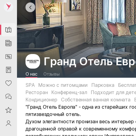
Map
News
DiscountCard
Гранд Отель Евр
Purchases
О нас
Отзывы
Heart
SPA
Можно с питомцами
Парковка
Беспла
Ресторан
Конференц-зал
Подходит для дет
Contacts
Кондиционер
Собственная ванная комната
"Гранд Отель Европа" - одна из старейших го
Reviews
пятизвездочный отель.
Духом элегантности пронизан весь интерьер 
ProfileSaby
драгоценной оправой к современному комфор