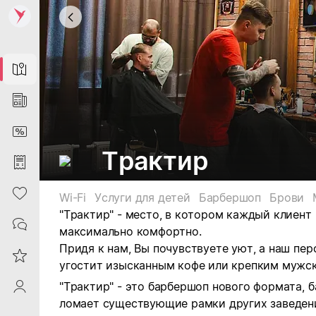
Map
News
DiscountCard
Трактир
Purchases
Heart
Wi-Fi
Услуги для детей
Барбершоп
Брови
"Трактир" - место, в котором каждый клиент
Contacts
максимально комфортно.
Придя к нам, Вы почувствуете уют, а наш пер
Reviews
угостит изысканным кофе или крепким мужс
"Трактир" - это барбершоп нового формата,
ProfileSaby
ломает существующие рамки других заведен