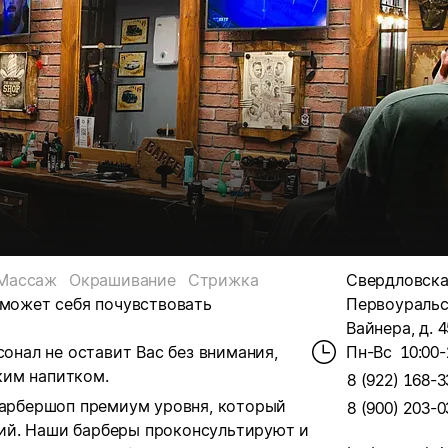
Массаж
Окрашивание
Стрижка
Свердловска
 может себя почувствовать
Первоуральс
Вайнера, д. 
сонал не оставит Вас без внимания,
Пн-Вс
10:00-
ким напитком.
8 (922) 168-3
 барбершоп премиум уровня, который
8 (900) 203-0
ий. Наши барберы проконсультируют и