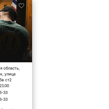
я область,
к, улица
45в ст2
21:00
3-33
3-33