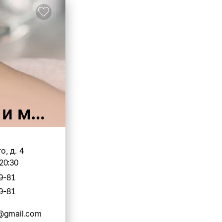
 и маникюра
, д. 4
20:30
9-81
9-81
@gmail.com