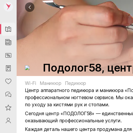
Map
News
DiscountCard
Подолог58, цент
Purchases
Heart
Wi-Fi
Маникюр
Педикюр
Центр аппаратного педикюра и маникюра «По
Contacts
профессиональном ногтевом сервисе. Мы о
по уходу за кистями рук и стопами.
Reviews
Сегодня центр «ПОДОЛОГ58» — единственный
оказывающий профессиональные услуги.
ProfileSaby
Каждая деталь нашего центра продумана для