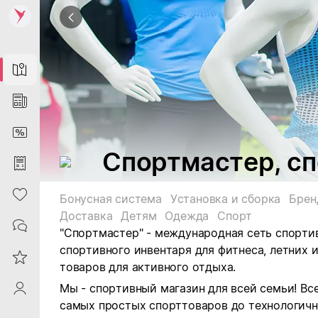
Map
News
DiscountCard
Спортмастер, с
Purchases
Heart
Бонусная система
Установка и сборка
Брен
Доставка
Детям
Одежда
Спорт
Contacts
"Спортмастер" - международная сеть спорти
спортивного инвентаря для фитнеса, летних и
Reviews
товаров для активного отдыха.
Мы - спортивный магазин для всей семьи! Все
ProfileSaby
самых простых спорттоваров до технологичн