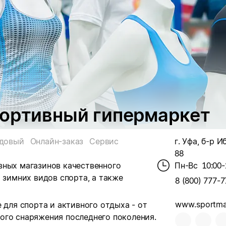
портивный гипермаркет
довый
Онлайн-заказ
Сервис
г. Уфа, б-р И
88
вных магазинов качественного
Пн-Вс
10:00-
 зимних видов спорта, а также
8 (800) 777-7
www.sportmas
 для спорта и активного отдыха - от
ого снаряжения последнего поколения.