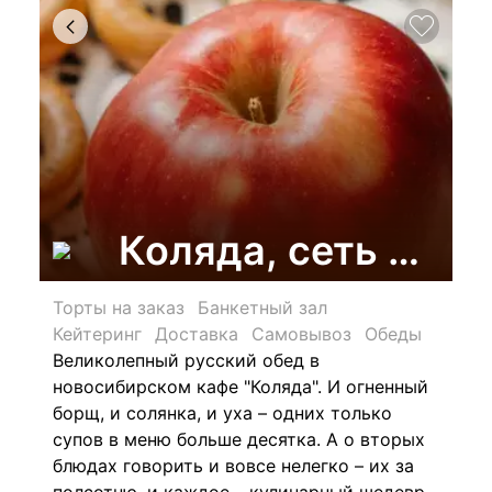
Коляда, сеть кафе
Торты на заказ
Банкетный зал
Кейтеринг
Доставка
Самовывоз
Обеды
Великолепный русский обед в
новосибирском кафе "Коляда". И огненный
борщ, и солянка, и уха – одних только
супов в меню больше десятка. А о вторых
блюдах говорить и вовсе нелегко – их за