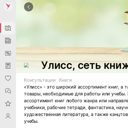
Map
News
DiscountCard
Улисс, сеть кни
Purchases
Heart
Консультации
Книги
«Улисс» - это широкий ассортимент книг, а
Contacts
товары, необходимые для работы или учебы.
ассортимент книг любого жанра или направле
Reviews
учебники, рабочие тетради, фантастика, науч
художественная литература, а также канцто
ProfileSaby
учебы.