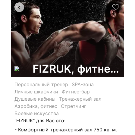
FIZRUK, фитнес-к
Персональный тренер
SPA-зона
Личные шкафчики
Фитнес-бар
Душевые кабины
Тренажерный зал
Аэробика, фитнес
Стретчинг
Боевые искусства
"FIZRUK" для Вас это:
- Комфортный тренажёрный зал 750 кв. м.