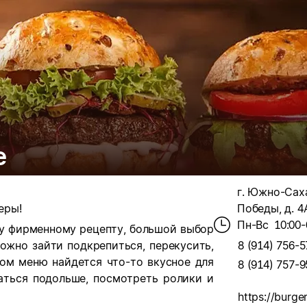
е
г. Южно-Сах
еры!
Победы, д. 4
Пн-Вс
10:00-
му фирменному рецепту, большой выбор
ожно зайти подкрепиться, перекусить,
8 (914) 756-5
ом меню найдется что-то вкусное для
8 (914) 757-9
аться подольше, посмотреть ролики и
https://burge