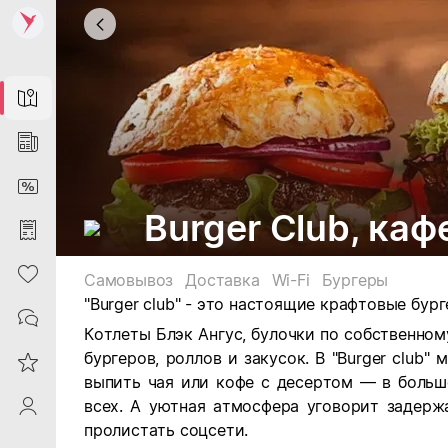
Map
News
DiscountCard
Burger Club, каф
Purchases
Heart
Самовывоз
Доставка
Wi-Fi
Бургеры
"Burger club" - это настоящие крафтовые бург
Contacts
Котлеты Блэк Ангус, булочки по собственно
бургеров, роллов и закусок. В "Burger club" м
Reviews
выпить чая или кофе с десертом — в больш
всех. А уютная атмосфера уговорит задерж
ProfileSaby
пролистать соцсети.