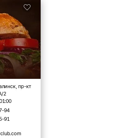
алинск, пр-кт
А/2
01:00
7-94
5-91
rclub.com