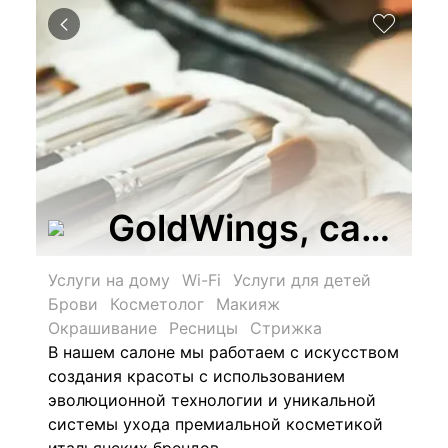
GoldWings, салон
Услуги на дому
Wi-Fi
Услуги для детей
Брови
Косметолог
Макияж
Окрашивание
Ресницы
Стрижка
В нашем салоне мы работаем с искусством
создания красоты с использованием
эволюционной технологии и уникальной
системы ухода премиальной косметикой