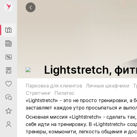
Map
News
DiscountCard
Lightstretch, фи
Purchases
Heart
Парковка для клиентов
Личные шкафчики
Т
Стретчинг
Пилатес
Contacts
«Lightstretch» - это не просто тренировки, а
заставляет каждое утро просыпаться и выпол
Reviews
Основная миссия «Lightstretch» - сделать так
себя идти на тренировку. В «Lightstretch» со
ProfileSaby
тренеры, комьюнити, легкость общения и до