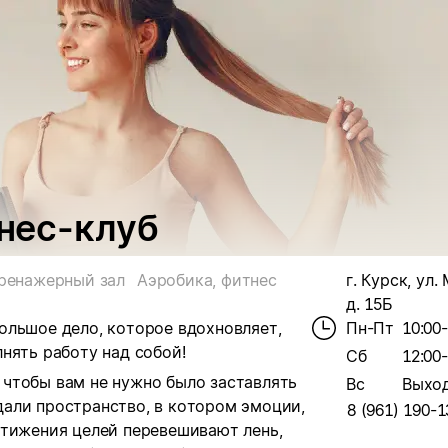
тнес-клуб
ренажерный зал
Аэробика, фитнес
г. Курск, ул
д. 15Б
 большое дело, которое вдохновляет,
Пн-Пт
10:00
нять работу над собой!
Сб
12:00
, чтобы вам не нужно было заставлять
Вс
Выхо
здали пространство, в котором эмоции,
8 (961) 190-1
стижения целей перевешивают лень,