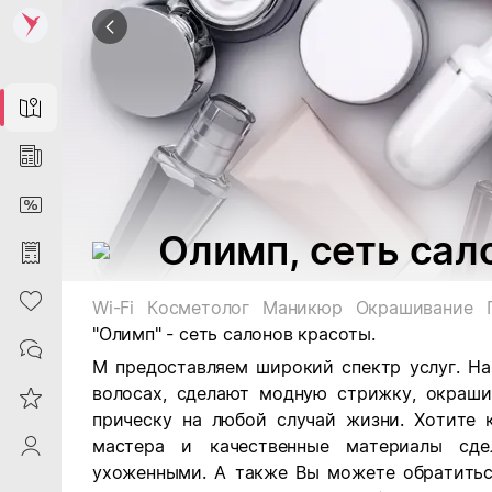
Map
News
DiscountCard
Олимп, сеть сал
Purchases
Heart
Wi-Fi
Косметолог
Маникюр
Окрашивание
"Олимп" - сеть салонов красоты.
Contacts
М предоставляем широкий спектр услуг. Н
волосах, сделают модную
стрижку, окраши
Reviews
прическу на любой случай жизни. Хотите
мастера и качественные материалы сд
ProfileSaby
ухоженными. А также Вы можете обратитьс