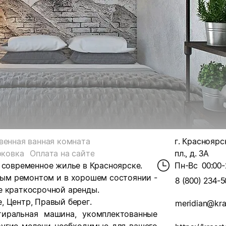
венная ванная комната
г. Красноярс
рковка
Оплата на сайте
пл., д. 3А
 современное жилье в Красноярске.
Пн-Вс
00:00-
ным ремонтом и в хорошем состоянии -
8 (800) 234-5
е краткосрочной аренды.
 Центр, Правый берег.
meridian@kras
стиральная машина, укомплектованные