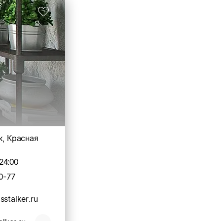
к, Красная
24:00
0-77
stalker.ru