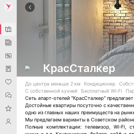
Map
News
DiscountCard
КрасСталкер
Purchases
Heart
До центра меньше 2 км
Кондиционер
Собст
С собственной кухней
Бесплатный Wi-Fi
Па
Contacts
Сеть апарт-отелей "КрасСталкер" предлагает
Достойные квартиры посуточно с качествен
Reviews
одно из главных наших преимуществ на рынк
Мы предлагаем варианты в Советском районе,
ProfileSaby
Полные комплектации: телевизор, Wi-Fi, 