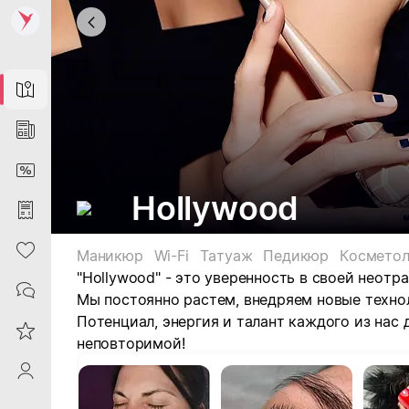
Map
News
DiscountCard
Hollywood
Purchases
Heart
Маникюр
Wi-Fi
Татуаж
Педикюр
Косметол
"Hollywood" - это уверенность в своей неотр
Contacts
Мы постоянно растем, внедряем новые техн
Потенциал, энергия и талант каждого из нас
Reviews
неповторимой!
ProfileSaby