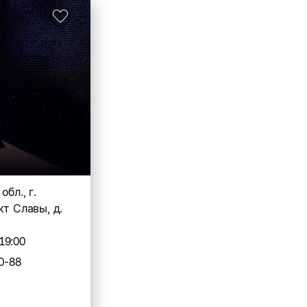
бл., г.
кт Славы, д.
19:00
0-88