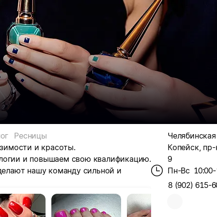
ог
Ресницы
Челябинская о
азимости и красоты.
Копейск, пр-
ологии и повышаем свою квалификацию.
9
 делают нашу команду сильной и
Пн-Вс
10:00-
8 (902) 615-6