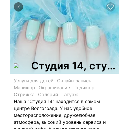
Студия 14, студия
Услуги для детей
Онлайн-запись
Маникюр
Окрашивание
Педикюр
Стрижка
Солярий
Татуаж
Наша "Студия 14" находится в самом
центре Волгограда. У нас удобное
месторасположение, дружелюбная
атмосфера, высокий уровень сервиса и