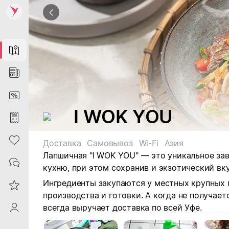
Map
News
DiscountCard
I WOK YOU
Purchases
Heart
Доставка
Самовывоз
Wi-Fi
Азия
Лапшичная "I WOK YOU" — это уникальное за
Contacts
кухню, при этом сохранив и экзотический вк
Ингредиенты закупаются у местных крупных 
Reviews
производства и готовки. А когда не получае
всегда выручает доставка по всей Уфе.
ProfileSaby