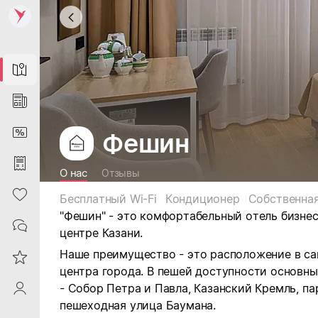
Map
News
DiscountCard
Фешин
Purchases
О нас
Отзывы
Heart
Бесплатный Wi-Fi
Кондиционер
Собственная
"Фешин" - это комфортабельный отель бизне
Contacts
центре Казани.
Наше преимущество - это расположение в с
Reviews
центра города. В пешей доступности основны
- Собор Петра и Павла, Казанский Кремль, па
ProfileSaby
пешеходная улица Баумана.