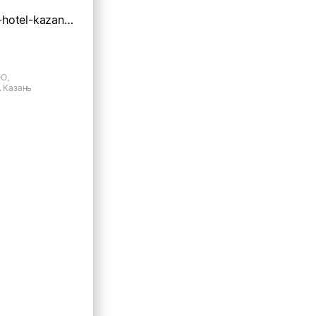
https://feshin-hotel-kazan.ru
О,
. Казань