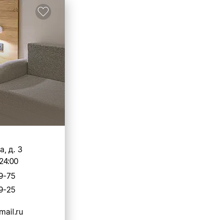
, д. 3
24:00
9-75
9-25
mail.ru