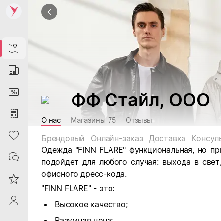
Map
News
DiscountCard
ФФ Стайл, ООО
Purchases
О нас
Магазины
75
Отзывы
Heart
Брендовый
Онлайн-заказ
Доставка
Консул
Одежда "FINN FLARE" функциональная, но при
Contacts
подойдет для любого случая: выхода в свет
офисного дресс-кода.
Reviews
"FINN FLARE" - это:
ProfileSaby
Высокое качество;
Разумная цена;