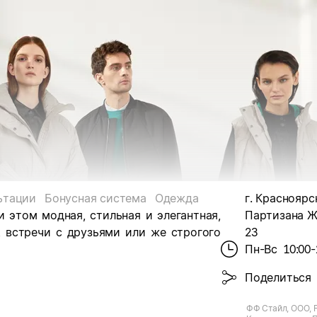
ьтации
Бонусная система
Одежда
г. Красноярск
 этом модная, стильная и элегантная,
Партизана Же
, встречи с друзьями или же строгого
23
Пн-Вс
10:00-
Поделиться
ФФ Стайл, ООО, F