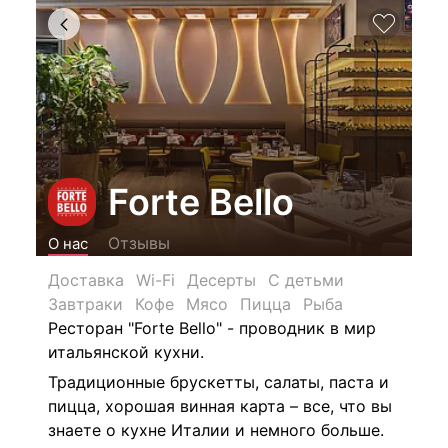
Forte Bello
Отзывы
О нас
Доставка
Wi-Fi
Десерты
С детьми
Завтраки
Кофе
Мясо
Пицца
Рыба
Ресторан "Forte Bello" - проводник в мир
итальянской кухни.
Традиционные брускетты, салаты, паста и
пицца, хорошая винная карта – все, что вы
знаете о кухне Италии и немного больше.