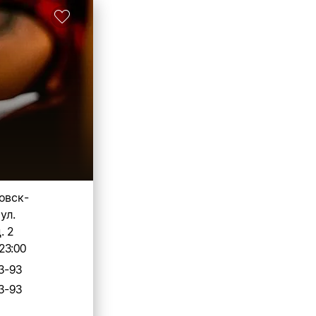
овск-
ул.
. 2
23:00
3-93
3-93