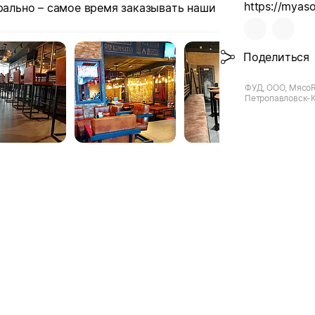
https://myas
урально – самое время заказывать наши
Поделиться
ФУД, ООО, МясоRo
Петропавловск-