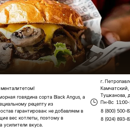
г. Петропавл
 менталитетом!
Камчатский, 
Тушканова, д
орная говядина сорта Black Angus, а
Пн-Вс
11:00-
ециальному рецепту из
остав гарантирован: не добавляем в
8 (800) 500-8
ие вес котлеты, поэтому в
8 (924) 893-8
а усилители вкуса.