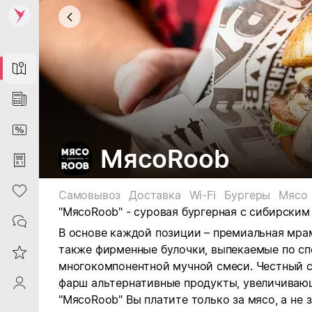
Map
News
DiscountCard
МясоRoob
Purchases
Heart
Самовывоз
Доставка
Wi-Fi
Бургеры
Мясо
"МясоRoob" - суровая бургерная
с сибирским
Contacts
В основе каждой позиции – премиальная мрам
также фирменные булочки, выпекаемые по сп
Reviews
многокомпонентной мучной смеси. Честный с
фарш альтернативные продукты, увеличивающ
ProfileSaby
"МясоRoob" Вы платите только за мясо, а не з