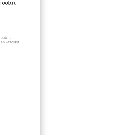
oroob.ru
ob, г.
Камчатский