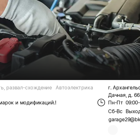
ть, развал-схождение
Автоэлектрика
г. Архангельс
Дачная, д. 66
марок и модификаций.!
Пн-Пт
09:00
Сб-Вс
Выхо
garage29@bk