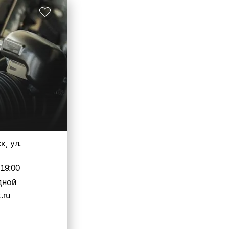
к, ул.
-19:00
дной
.ru