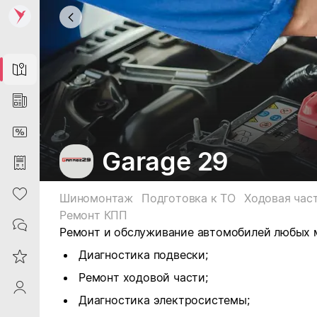
Map
News
DiscountCard
Garage 29
Purchases
Heart
Шиномонтаж
Подготовка к ТО
Ходовая час
Ремонт КПП
Contacts
Ремонт и обслуживание автомобилей любых 
Диагностика подвески;
Reviews
Ремонт ходовой части;
ProfileSaby
Диагностика электросистемы;