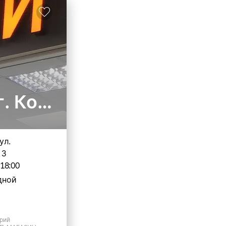
г. Кострома
ул.
 3
-18:00
дной
рий