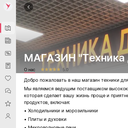
Map
News
DiscountCard
МАГАЗИН "Техника д
Purchases
О нас
5.0
Heart
Добро пожаловать в наш магазин техники для
Мы являемся ведущим поставщиком высокока
Contacts
которая сделает вашу жизнь проще и приятне
продуктов, включая:
Reviews
• Холодильники и морозильники
ProfileSaby
• Плиты и духовки
• Микроволновые печи