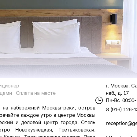
иционер
г. Москва, С
мцами
Оплата на месте
наб., д. 17
Пн-Вс
00:00-
н на набережной Москвы-реки, остров
8 (916) 126-1
тречайте каждое утро в центре Москвы
еский и деловой центр города. Отель
reception@ge
ро Новокузнецкая, Третьяковская.