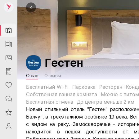
Map
News
DiscountCard
Гестен
Purchases
О нас
Отзывы
Heart
Бесплатный Wi-Fi
Парковка
Ресторан
Конд
Собственная ванная комната
Можно с пито
Contacts
Бесплатная отмена
До центра меньше 2 км
Новый стильный отель "Гестен" расположе
Reviews
Балчуг, в трехэтажном особняке 19 века. Вс
с видом на реку. Замоскворечье - историч
ProfileSaby
находится в пешей доступности от мет