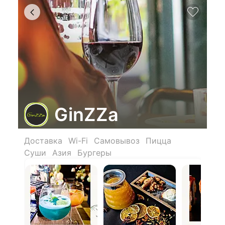
GinZZa
Доставка
Wi-Fi
Самовывоз
Пицца
Суши
Азия
Бургеры