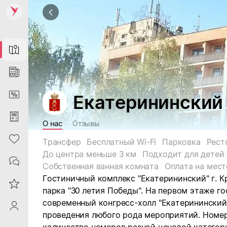
Map
News
DiscountCard
Екатерининский
Purchases
О нас
Отзывы
Heart
Трансфер
Бесплатный Wi-Fi
Парковка
Рест
До центра меньше 3 км
Подходит для детей
Contacts
Собственная ванная комната
Оплата на мест
Гостиничный комплекс "Екатерининский" г. К
Reviews
парка "30 летия Победы". На первом этаже г
современный конгресс-холл "Екатерининский"
ProfileSaby
проведения любого рода мероприятий. Номер