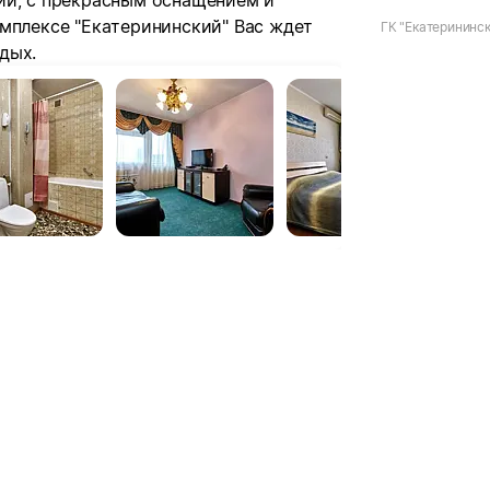
ии, с прекрасным оснащением и
омплексе "Екатерининский" Вас ждет
ГК "Екатерининс
дых.