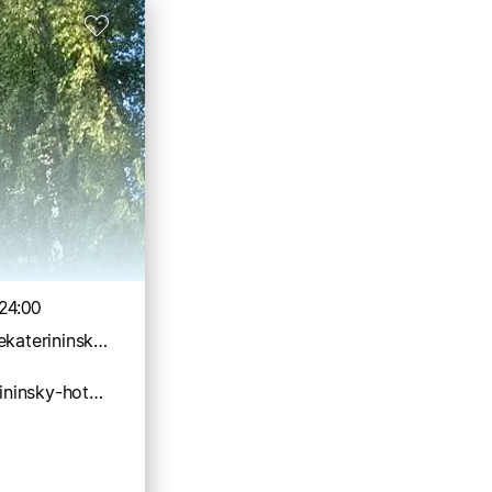
24:00
reservation@ekaterininsky-hotel.ru
https://ekaterininsky-hotel.ru