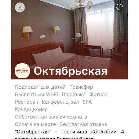
Октябрьская
Подходит для детей
Трансфер
Бесплатный Wi-Fi
Парковка
Фитнес
Ресторан
Конференц-зал
SPA
Кондиционер
Собственная ванная комната
Оплата на месте
Бесплатная отмена
"Октябрьская" - гостиница категории 4