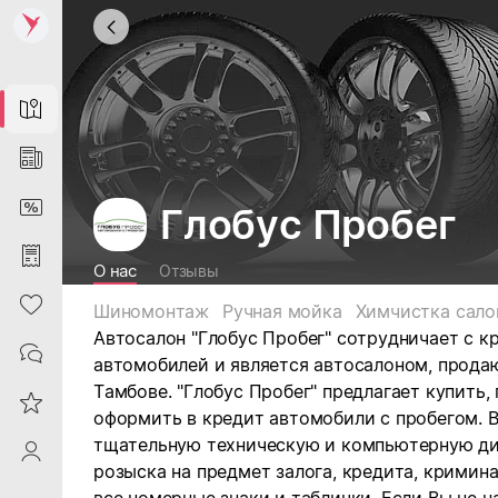
Map
News
DiscountCard
Глобус Пробег
Purchases
О нас
Отзывы
Heart
Шиномонтаж
Ручная мойка
Химчистка сало
Автосалон "Глобус Пробег" сотрудничает с 
Contacts
автомобилей и является автосалоном, прода
Тамбове. "Глобус Пробег" предлагает купить,
Reviews
оформить в кредит автомобили с пробегом. 
тщательную техническую и компьютерную ди
ProfileSaby
розыска на предмет залога, кредита, кримин