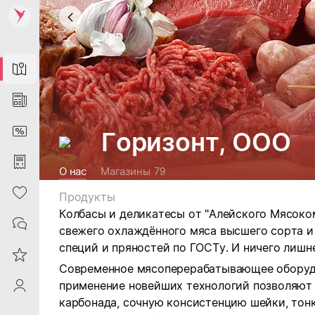
Map
News
DiscountCard
Горизонт, ООО
Purchases
О нас
Магазины
79
Heart
Продукты
Колбасы и деликатесы от "Алейского Мясоком
Contacts
свежего охлаждённого мяса высшего сорта и
специй и пряностей по ГОСТу. И ничего лишне
Reviews
Современное мясоперерабатывающее оборуд
применение новейших технологий позволяют 
ProfileSaby
карбонада, сочную консистенцию шейки, тон