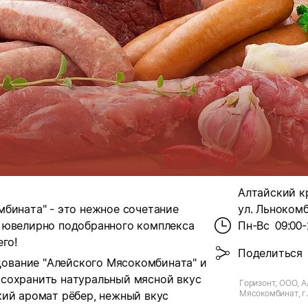
Алтайский кр
бината" - это нежное сочетание
ул. Льнокомб
 ювелирно подобранного комплекса
Пн-Вс
09:00-
го!
Поделиться
ование "Алейского Мясокомбината" и
сохранить натуральный мясной вкус
Горизонт, ООО, 
Мясокомбинат, г. 
кий аромат рёбер, нежный вкус
Льнокомбинат