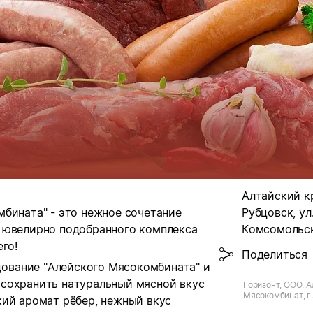
Алтайский кр
бината" - это нежное сочетание
Рубцовск, ул
 ювелирно подобранного комплекса
Комсомольск
го!
Поделиться
ование "Алейского Мясокомбината" и
сохранить натуральный мясной вкус
Горизонт, ООО, 
Мясокомбинат, г.
кий аромат рёбер, нежный вкус
Комсомольская