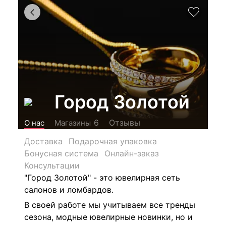
Город Золотой
Отзывы
6
О нас
Магазины
Доставка
Подарочная упаковка
Бонусная система
Онлайн-заказ
Консультации
"Город Золотой" - это ювелирная сеть
салонов и ломбардов.
В своей работе мы учитываем все тренды
сезона, модные ювелирные новинки, но и