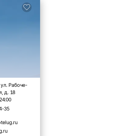
 ул. Рабоче-
, д. 18
24:00
4-35
telug.ru
g.ru