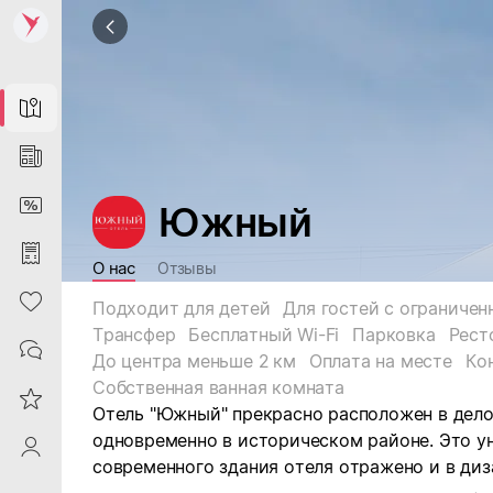
Map
News
DiscountCard
Южный
Purchases
О нас
Отзывы
Heart
Подходит для детей
Трансфер
Бесплатный Wi-Fi
Парковка
Рест
Contacts
До центра меньше 2 км
Оплата на месте
Ко
Собственная ванная комната
Reviews
Отель "Южный" прекрасно расположен в дело
одновременно в историческом районе. Это у
ProfileSaby
современного здания отеля отражено и в диз