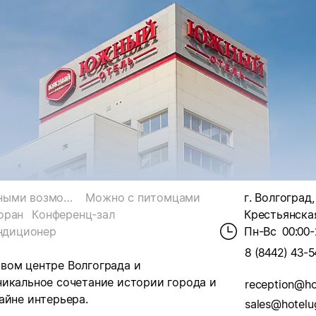
Для гостей с ограниченными возможностями
Можно с питомцами
г. Волгоград,
оран
Конференц-зал
Крестьянская
ндиционер
Пн-Вс
00:00-
8 (8442) 43-5
вом центре Волгограда и
никальное сочетание истории города и
reception@ho
айне интерьера.
sales@hotelu