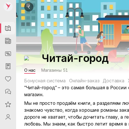
Map
News
DiscountCard
Читай-город
Purchases
О нас
Магазины
51
Heart
Бонусная система
Онлайн-заказ
Доставка
"Читай-город" – это самая большая в России
Contacts
магазин.
Мы не просто продаём книги, а разделяем лю
Reviews
знакомо чувство, когда хорошие романы зак
дороге не хватает, чтобы дочитать главу, а 
ProfileSaby
любовь. Мы знаем, как быстро летит время в