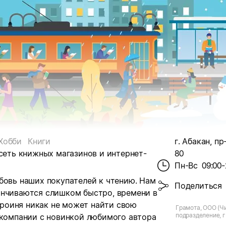
Хобби
Книги
г. Абакан, пр
 сеть книжных магазинов и интернет-
80
Пн-Вс
09:00-
бовь наших покупателей к чтению. Нам
Поделиться
анчиваются слишком быстро, времени в
героиня никак не может найти свою
Грамота, ООО (Чи
подразделение, г
 компании с новинкой любимого автора