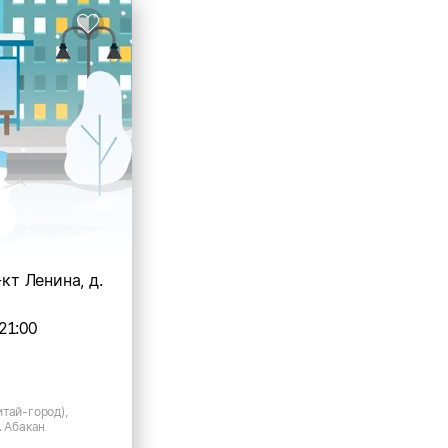
-кт Ленина, д.
21:00
тай-город),
. Абакан